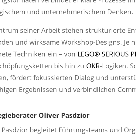
egischem und unternehmerischem Denken.
ntrum seiner Arbeit stehen strukturierte 
den und wirksame Workshop-Designs. Je nac
nete Techniken ein – von
LEGO® SERIOUS P
chöpfungsketten bis hin zu
OKR
-Logiken. S
n, fördert fokussierten Dialog und unterst
ähigen Ergebnissen und verbindlichen Co
egieberater Oliver Pasdzior
r Pasdzior begleitet Führungsteams und Orga