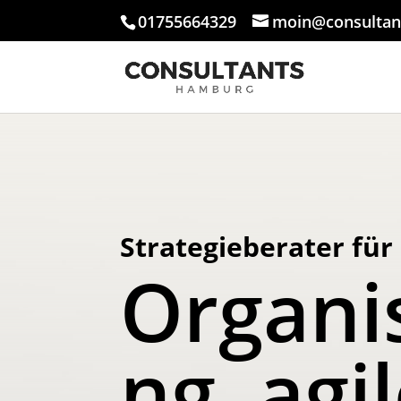
01755664329
moin@consultan
Strategieberater für
Organi
ng, agi