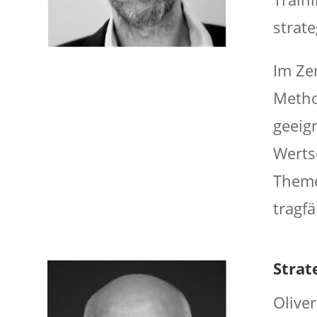
strat
Im Ze
Metho
geeig
Werts
Theme
tragf
Strat
Olive