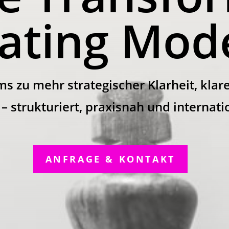
ating Mod
s zu mehr strategischer Klarheit, klar
strukturiert, praxisnah und internatio
ANFRAGE & KONTAKT