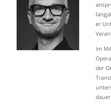
anspr
langj
er Un
Veran
Im Mi
Opera
der O
Trans
unter
dauer