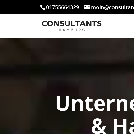
01755664329
moin@consultan
Untern
& H