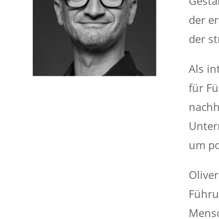
Gesta
der e
der s
Als i
für Fü
nachh
Unter
um po
Olive
Führu
Mensc