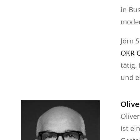
in Bu
moder
Jörn 
OKR C
tätig
und e
Olive
Olive
ist e