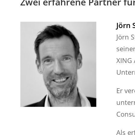
Zwei erfahrene Partner f
Jörn 
Jörn 
seine
XING 
Unter
Er ve
unter
Consu
Als e